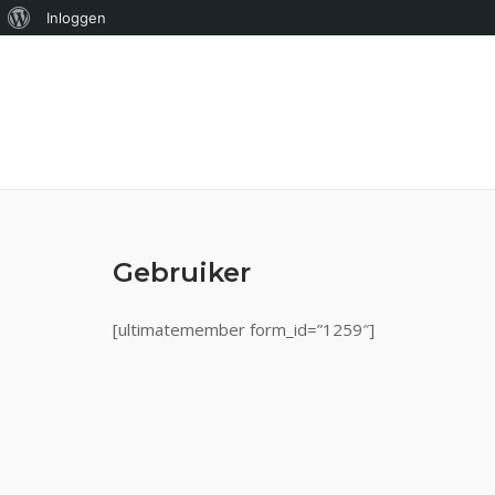
Over
Inloggen
Ga
WordPress
naar
de
inhoud
Gebruiker
[ultimatemember form_id=”1259″]