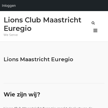
Inloggen
Ga
Lions Club Maastricht
naar
de
Euregio
Menu
inhoud
We Serve
Lions Maastricht Euregio
Wie zijn wij?