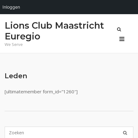
Inloggen
Ga
Lions Club Maastricht
naar
de
Euregio
Menu
inhoud
We Serve
Leden
[ultimatemember form_id=”1260″]