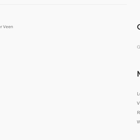
er Veen
G
L
V
R
W