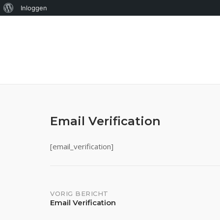
Over
Inloggen
Ga
WordPress
naar
de
inhoud
Email Verification
[email_verification]
Bericht
VORIG BERICHT
Email Verification
navigatie